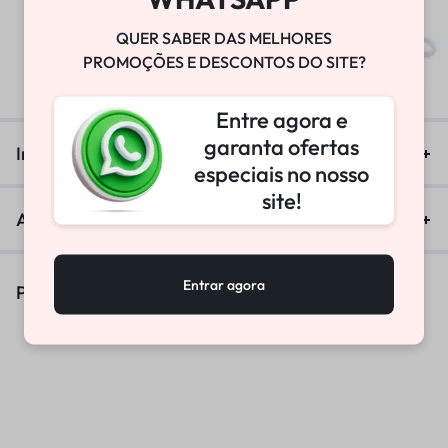
BOMBA DE VÁCUO
QUER SABER DAS MELHORES
PROMOÇÕES E DESCONTOS DO SITE?
R$
25.800,00
Entre agora e
garanta ofertas
Informação adicional
especiais no nosso
site!
Avaliações (0)
Entrar agora
Produtos Similares