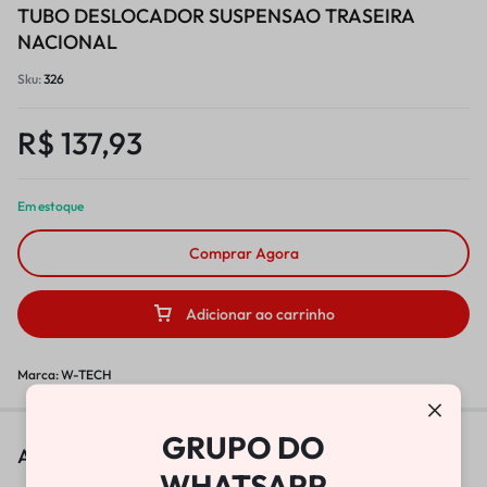
TUBO DESLOCADOR SUSPENSAO TRASEIRA
NACIONAL
Sku:
326
R$
137,93
Em estoque
Comprar Agora
Adicionar ao carrinho
Marca:
W-TECH
GRUPO DO
As pessoas também viram
WHATSAPP