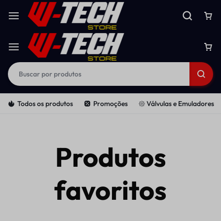
Todos os produtos
Promoções
𑁍 Válvulas e Emuladores
Produtos
favoritos