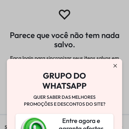
Parece que você não tem nada
salvo.
Faça login para sincronizar seus itens salvos em
todos os seus dispositivos.
GRUPO DO
WHATSAPP
Entrar
QUER SABER DAS MELHORES
PROMOÇÕES E DESCONTOS DO SITE?
Entre agora e
Sobre
garanta ofertas