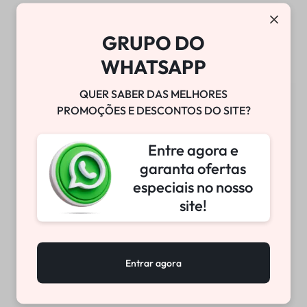
CURSO DE SUSPENSÃO W-
BLOQUEADOR DE TUBO W-
TECH | SÃO JOSÉ DO RIO
TECH
GRUPO DO
PRETO | 29/08/2026 –
R$
1.999,99
30/08/2026
WHATSAPP
QUER SABER DAS MELHORES
PROMOÇÕES E DESCONTOS DO SITE?
Entre agora e
garanta ofertas
especiais no nosso
site!
BOMBA DE VÁCUO
SUPORTE SUSPENSÃO
Entrar agora
DIANTEIRA W-TECH
R$
25.800,00
R$
255,87