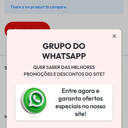
There is no product to compare.
Return to shop
GRUPO DO
WHATSAPP
QUER SABER DAS MELHORES
Sobre
PROMOÇÕES E DESCONTOS DO SITE?
Sobre-nos
Entre agora e
Blog & Noticias
garanta ofertas
Contato
especiais no nosso
site!
Informações