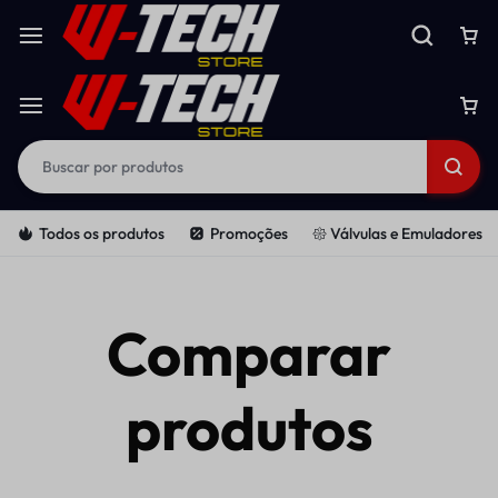
Todos os produtos
Promoções
𑁍 Válvulas e Emuladores
Comparar
produtos