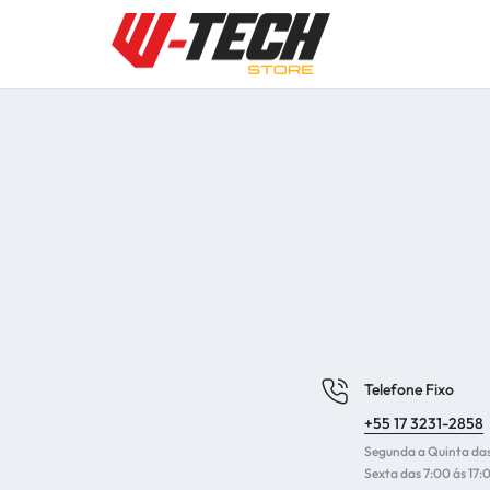
W-
PEÇAS
TECH
E
SUSPENSÕES
FERRAMENTAS
|
PARA
STORE
MOTOS
OFF-
Telefone Fixo
ROAD
+55 17 3231-2858
E
Segunda a Quinta das
Sexta das 7:00 ás 17: