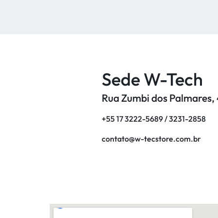
ON
ROAD
MOTOCROSS
Sede W-Tech
Rua Zumbi dos Palmares, 4
+55 17 3222-5689 / 3231-2858
contato@w-tecstore.com.br