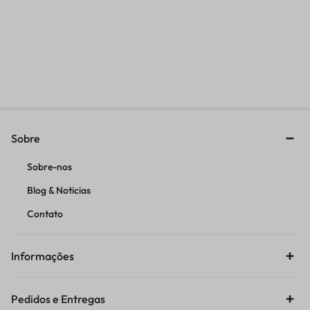
CHAVE
ANEL AJUSTE TORNADO
SUSP.DIANT.CARTUCHO WP
CINTA
XACT PRO 6500
R$
385,31
R$
52,21
Sobre
Sobre-nos
Blog & Noticias
Contato
Informações
Pedidos e Entregas