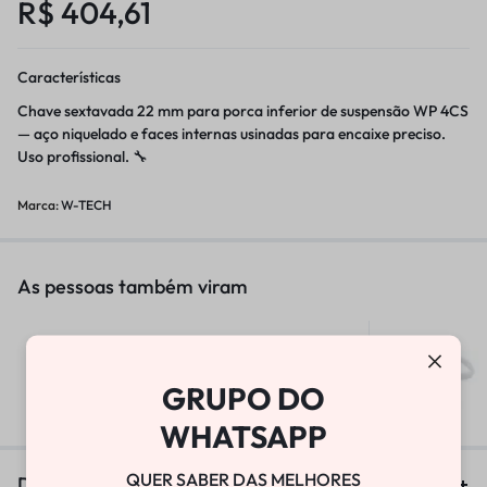
R$
404,61
Características
Chave sextavada 22 mm para porca inferior de suspensão WP 4CS
— aço niquelado e faces internas usinadas para encaixe preciso.
Uso profissional. 🔧
Marca:
W-TECH
As pessoas também viram
BOMBA DE VÁCUO
GRUPO DO
R$
25.800,00
WHATSAPP
QUER SABER DAS MELHORES
Descrição