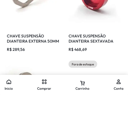
CHAVE SUSPENSÃO
CHAVE SUSPENSÃO
DIANTEIRA EXTERNA 50MM
DIANTEIRA SEXTAVADA
WP
EXTERNA 50MM
R$
289,56
R$
468,69
Fora de estoque
Inicio
Comprar
Carrinho
Conta
Comparar produtos
No products in the compare list