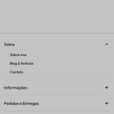
MARTELO INTERCAMBIAVEL
MACHO 1/8 NPT
PONTA DE ELASTOMETRO
R$
57,33
R$
201,28
Sobre
Sobre-nos
Blog & Noticias
Contato
Informações
Pedidos e Entregas