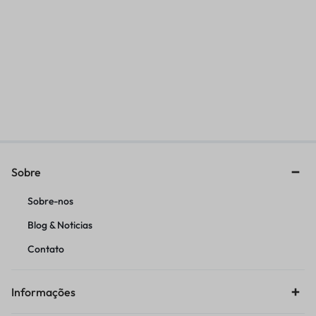
CHAVE
DASQUA PAQUIMETRO
SUSP.DIANT.CARTUCHO WP
UNIVERSAL DIGITAL
XACT PRO 6500
R$
385,31
R$
313,95
Sobre
Sobre-nos
Blog & Noticias
Contato
Informações