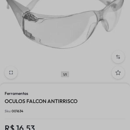
1/1
Ferramentas
OCULOS FALCON ANTIRRISCO
Sku:
001634
R$
16,53