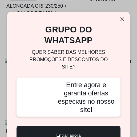
MACHO M5
GRUPO DO
R$
149,41
KIT HASTE SUSPENSAO
ALONGADA CRF230/250 +
WHATSAPP
CALCO DE MOLA
R$
275,02
QUER SABER DAS MELHORES
PROMOÇÕES E DESCONTOS DO
SITE?
KIT EXTRATOR W-TECH
Entre agora e
garanta ofertas
R$
49,83
CHAVE SUSPENSAO DIANT
CAMARA DUPLA SHOWA
especiais no nosso
2020
R$
468,69
site!
Entrar agora