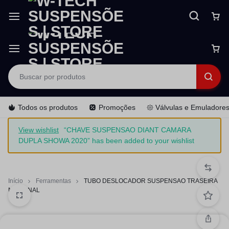
Todos os produtos
Promoções
𑁍 Válvulas e Emuladore
View wishlist
“CHAVE SUSPENSAO DIANT CAMARA
DUPLA SHOWA 2020” has been added to your wishlist
Início
Ferramentas
TUBO DESLOCADOR SUSPENSAO TRASEIRA
NACIONAL