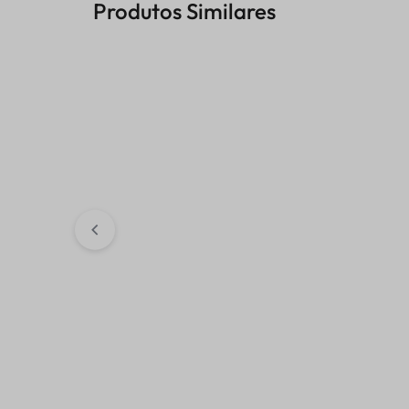
Produtos Similares
ANEL AJUSTE 
R$
52,21
BICO PRESSURIZADOR PSF
KAWASAKI
R$
111,69