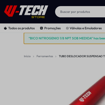
W-
PEÇAS
Todos os produtos
Promoções
𑁍 Válvulas e Emuladores
TECH
E
“BICO NITROGENIO 1/8 NPT SOB MEDIDA” has been a
SUSPENSÕES
FERRAMENTAS
|
PARA
Início
Ferramentas
TUBO DESLOCADOR SUSPENSAO T
STORE
MOTOS
OFF-
ROAD
E