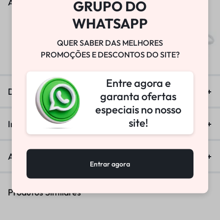
As pessoas também viram
GRUPO DO
WHATSAPP
BOMBA DE VÁCUO
QUER SABER DAS MELHORES
R$
25.800,00
PROMOÇÕES E DESCONTOS DO SITE?
Entre agora e
Descrição
garanta ofertas
especiais no nosso
site!
Informação adicional
Avaliações (0)
Entrar agora
Produtos Similares