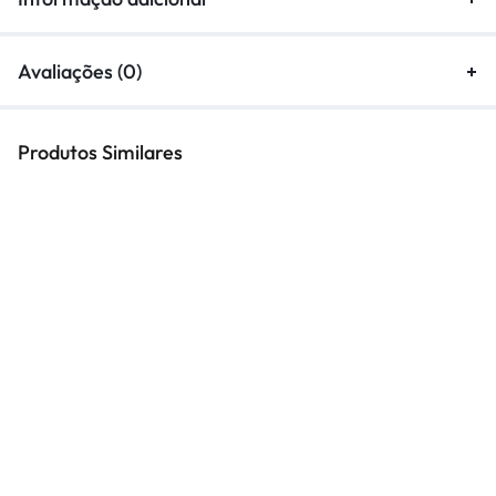
Avaliações (0)
Produtos Similares
RETENTOR DIANTEIRO NOK
RETENTOR TRASEIRO W-
36X48X8
TECH 12,5X22X6