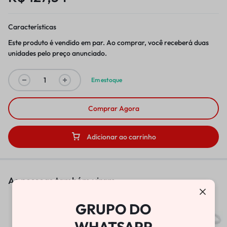
Características
Este produto é vendido em par. Ao comprar, você receberá duas
unidades pelo preço anunciado.
Em estoque
Comprar Agora
Adicionar ao carrinho
As pessoas também viram
GRUPO DO
BOMBA DE VÁCUO
WHATSAPP