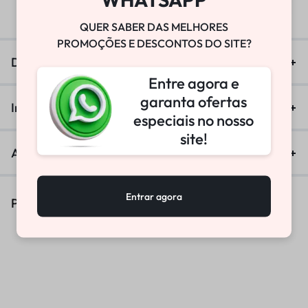
R$
25.800,00
QUER SABER DAS MELHORES
PROMOÇÕES E DESCONTOS DO SITE?
Descrição
Entre agora e
garanta ofertas
Informação adicional
especiais no nosso
site!
Avaliações (0)
Entrar agora
Produtos Similares