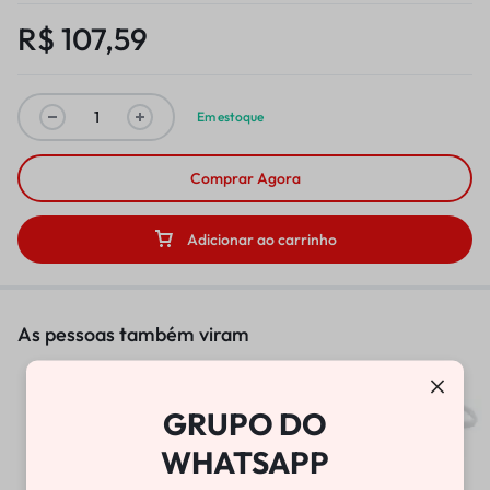
R$
107,59
Em estoque
Comprar Agora
Adicionar ao carrinho
As pessoas também viram
BOMBA DE VÁCUO
GRUPO DO
R$
25.800,00
WHATSAPP