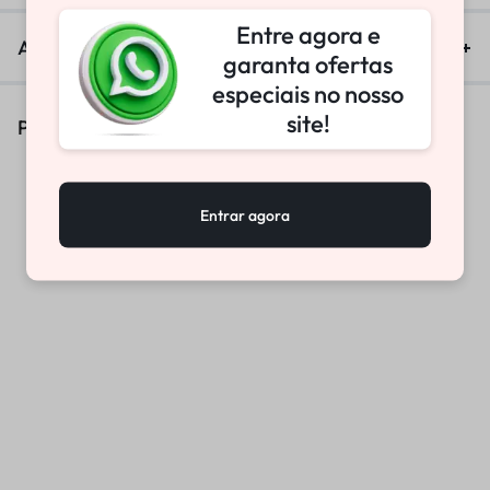
Entre agora e
Avaliações (0)
garanta ofertas
especiais no nosso
site!
Produtos Similares
Entrar agora
RETENTOR DIANTEIRO NOK
LIMPADOR DE RETENTOR
35X48X11
UNIVERSAL 45MM/50MM
T