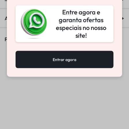
Entre agora e
Avaliações (0)
garanta ofertas
especiais no nosso
site!
Produtos Similares
Entrar agora
RETENTOR TRASEIRO W-
ANEL AJUSTE CRF230 CINTA
TECH 12,5X22X6
3