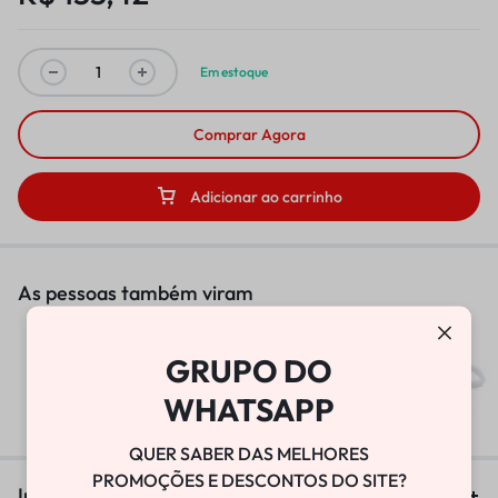
Em estoque
Comprar Agora
Adicionar ao carrinho
As pessoas também viram
BOMBA DE VÁCUO
GRUPO DO
WHATSAPP
R$
25.800,00
QUER SABER DAS MELHORES
PROMOÇÕES E DESCONTOS DO SITE?
Informação adicional