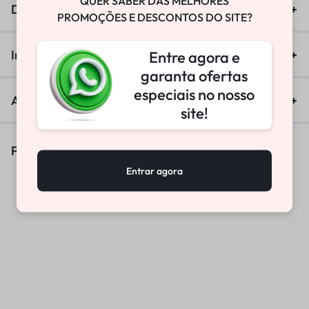
QUER SABER DAS MELHORES
Descrição
PROMOÇÕES E DESCONTOS DO SITE?
Informação adicional
Entre agora e
garanta ofertas
especiais no nosso
Avaliações (0)
site!
Produtos Similares
Entrar agora