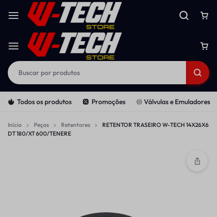
Todos os produtos
Promoções
𑁍 Válvulas e Emuladores
Início
Peças
Retentores
RETENTOR TRASEIRO W-TECH 14X26X6
DT 180/XT 600/TENERE