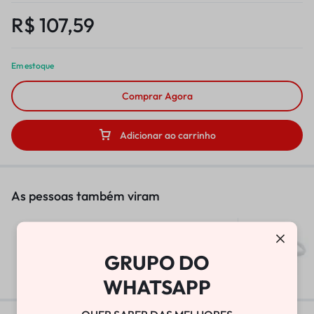
R$
107,59
Em estoque
Comprar Agora
Adicionar ao carrinho
As pessoas também viram
BOMBA DE VÁCUO
GRUPO DO
R$
25.800,00
WHATSAPP