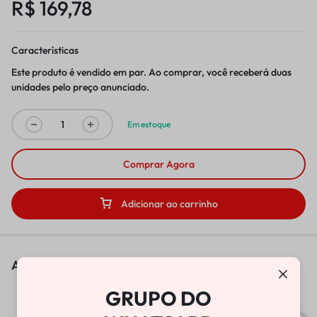
R$
169,78
Características
Este produto é vendido em par. Ao comprar, você receberá duas
unidades pelo preço anunciado.
Em estoque
Comprar Agora
Adicionar ao carrinho
As pessoas também viram
GRUPO DO
BOMBA DE VÁCUO