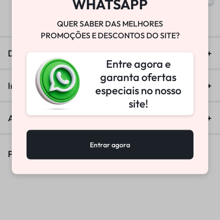
WHATSAPP
R$
25.800,00
QUER SABER DAS MELHORES
PROMOÇÕES E DESCONTOS DO SITE?
Descrição
Entre agora e
garanta ofertas
Informação adicional
especiais no nosso
site!
Avaliações (0)
Entrar agora
Produtos Similares