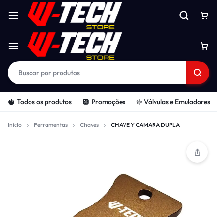
Todos os produtos
Promoções
𑁍 Válvulas e Emuladores
Início
Ferramentas
Chaves
CHAVE Y CAMARA DUPLA