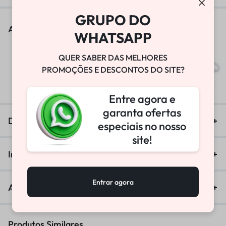
GRUPO DO
As pessoas também viram
WHATSAPP
QUER SABER DAS MELHORES
BOMBA DE VÁCUO
PROMOÇÕES E DESCONTOS DO SITE?
R$
25.800,00
Entre agora e
garanta ofertas
Descrição
especiais no nosso
site!
Informação adicional
Entrar agora
Avaliações (0)
Produtos Similares