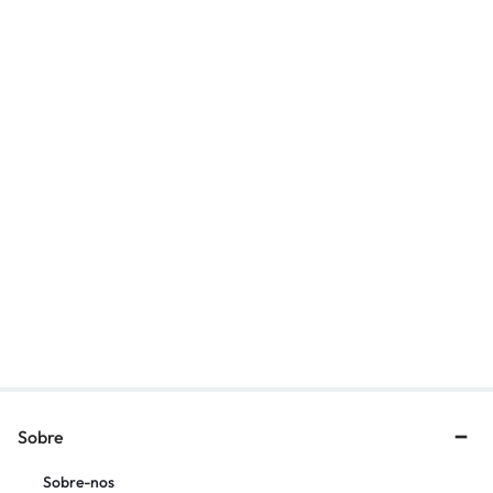
CHAVE SUSPENSÃO
BICO NITROGENIO 1/8 NPT
TRASEIRA RESERVATORIO
NITRO XACT
R$
497,39
R$
58,08
Sobre
Sobre-nos