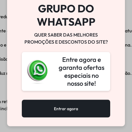
GRUPO DO
reduzindo risco de desalinhamento e vazamentos.
WHATSAPP
ante a instalação, evitando cortes, deformações e falha prematu
QUER SABER DAS MELHORES
PROMOÇÕES E DESCONTOS DO SITE?
eo e fácil de higienizar — ideal para rotinas intensivas de oficina.
Entre agora e
cisão mesmo em serviços de campo.
garanta ofertas
duz retrabalho e preserva componentes sensíveis da suspensão.
especiais no
nosso site!
m retentores 47 mm ou 48 mm.
incluem:
Entrar agora