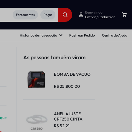
Bem-vindo
Ferramentas
Peças
Entrar / Cadastrar
Histórico de navegação
Rastrear Pedido
Centro de Ajuda
As pessoas também viram
BOMBA DE VÁCUO
R$
25.800,00
ANEL AJUSTE
oque
CRF250 CINTA
R$
52,21