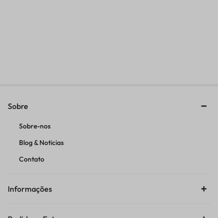
CHAVE SUSPENSAO
ANEL AJUSTE TORNADO
DIANTEIRA DUCATI
CINTA
PANIGALE 50MM
R$
455,00
R$
52,21
Sobre
Sobre-nos
Blog & Noticias
Contato
Informações