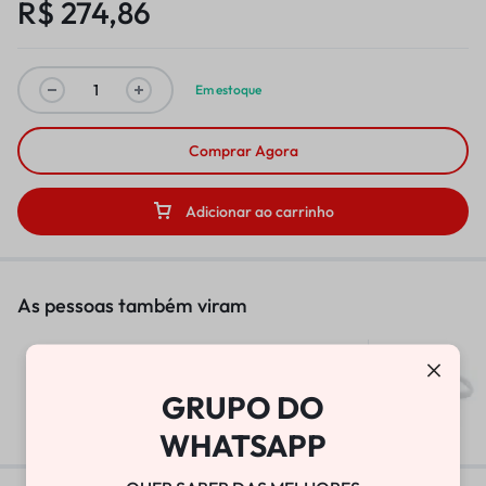
R$
274,86
Em estoque
Comprar Agora
Adicionar ao carrinho
As pessoas também viram
BOMBA DE VÁCUO
GRUPO DO
R$
25.800,00
WHATSAPP