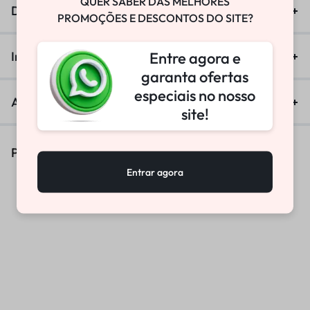
QUER SABER DAS MELHORES
Descrição
PROMOÇÕES E DESCONTOS DO SITE?
Entre agora e
Informação adicional
garanta ofertas
especiais no nosso
Avaliações (0)
site!
Produtos Similares
Entrar agora