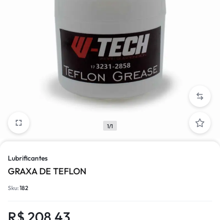
1/1
Lubrificantes
GRAXA DE TEFLON
Sku:
182
R$
208,43