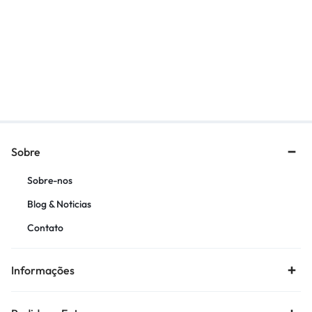
CHAVE SUSPENSAO DIANT
ANEL AJUSTE CRF250 CINTA
ESTRIADA SHOWA 39MM
R$
330,29
R$
52,21
Sobre
Sobre-nos
Blog & Noticias
Contato
Informações