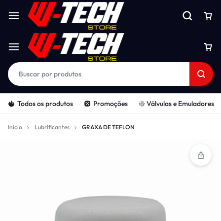
Todos os produtos
Promoções
𑁍 Válvulas e Emuladores
Início
Lubrificantes
GRAXA DE TEFLON