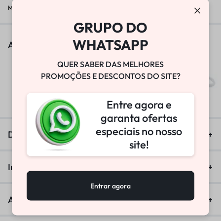
Marca:
W-TECH
GRUPO DO
WHATSAPP
As pessoas também viram
QUER SABER DAS MELHORES
BOMBA DE VÁCUO
PROMOÇÕES E DESCONTOS DO SITE?
R$
25.800,00
Entre agora e
garanta ofertas
especiais no nosso
Descrição
site!
Informação adicional
Entrar agora
Avaliações (0)