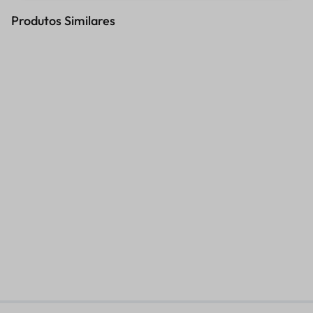
Produtos Similares
CHAVE SUSPENSAO DIANT
ANEL AJUSTE CRF230 CINTA
PORCA INTERNA
SHOWA/KYB
R$
404,63
R$
52,21