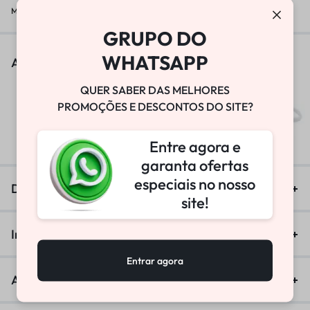
Marca:
W-TECH
GRUPO DO
WHATSAPP
As pessoas também viram
QUER SABER DAS MELHORES
BOMBA DE VÁCUO
PROMOÇÕES E DESCONTOS DO SITE?
R$
25.800,00
Entre agora e
garanta ofertas
especiais no nosso
Descrição
site!
Informação adicional
Entrar agora
Avaliações (0)