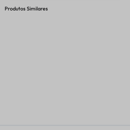
Produtos Similares
BICO NITROGENIO 1/8 NPT
BICO PRESSURIZADOR PSF
SOB MEDIDA
KAWASAKI
R$
58,06
R$
111,69