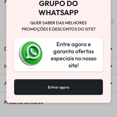
As pessoas também viram
GRUPO DO
WHATSAPP
BOMBA DE VÁCUO
QUER SABER DAS MELHORES
R$
25.800,00
PROMOÇÕES E DESCONTOS DO SITE?
Entre agora e
Descrição
garanta ofertas
especiais no nosso
site!
Informação adicional
Avaliações (0)
Entrar agora
Produtos Similares