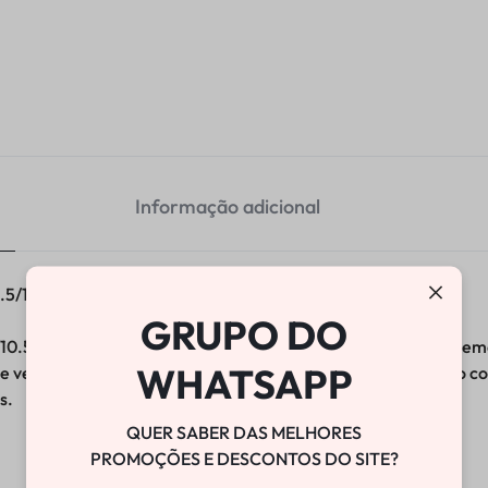
Informação adicional
5/10.5
GRUPO DO
0.5 garante vedação precisa e durabilidade superior no sistem
WHATSAPP
de vedação, oferece excelente resistência ao atrito, proteção
s.
QUER SABER DAS MELHORES
PROMOÇÕES E DESCONTOS DO SITE?