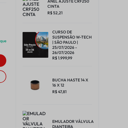
ANEL AJUSTE CRF250
CINTA
R$
52,21
CURSO DE
SUSPENSÃO W-TECH
oque
| SÃO PAULO |
25/07/2026 -
26/07/2026
R$
1.999,99
BUCHA HASTE 14 X
16 X 12
R$
47,81
EMULADOR VÁLVULA
DIANTEIRA