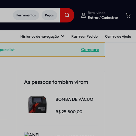
Bem-vindo
Ferramentas
Peças
Entrar / Cadastrar
Histórico de navegação
Rastrear Pedido
Centro de Ajuda
re list
Compare
As pessoas também viram
BOMBA DE VÁCUO
R$
25.800,00