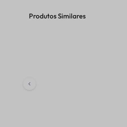
Produtos Similares
RETENTOR TRASEIRO W-
RETENTOR DIA
TECH 12,5X24X5
36X48X8
BROS/TWISTER
R$
107,59
R$
127,34