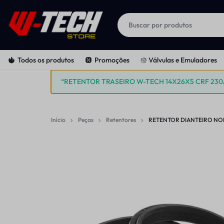
W-
PEÇAS
Todos os produtos
Promoções
𑁍 Válvulas e Emuladores
TECH
E
“RETENTOR TRASEIRO W-TECH 14X26X5 CRF 230/
SUSPENSÕES
FERRAMENTAS
|
PARA
Início
Peças
Retentores
RETENTOR DIANTEIRO NOK 
STORE
MOTOS
OFF-
ROAD
E