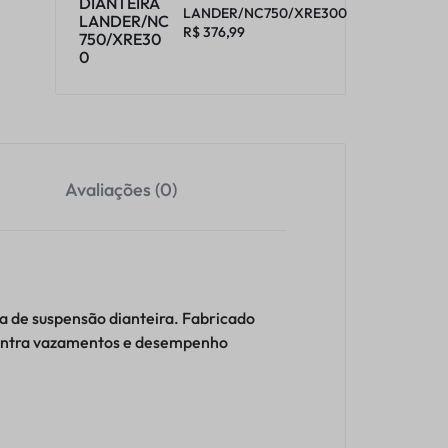
LANDER/NC750/XRE300
R$
376,99
Avaliações (0)
a de suspensão dianteira. Fabricado
 contra vazamentos e desempenho