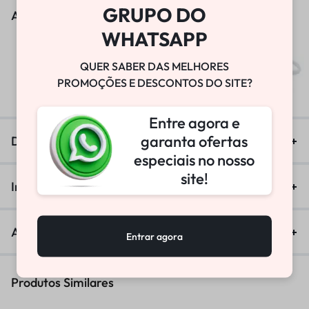
GRUPO DO
As pessoas também viram
WHATSAPP
BOMBA DE VÁCUO
QUER SABER DAS MELHORES
PROMOÇÕES E DESCONTOS DO SITE?
R$
25.800,00
Entre agora e
garanta ofertas
Descrição
especiais no nosso
site!
Informação adicional
Avaliações (0)
Entrar agora
Produtos Similares