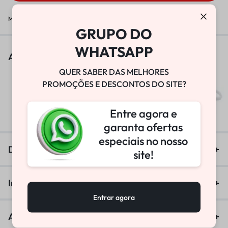
Marca:
W-TECH
GRUPO DO
WHATSAPP
As pessoas também viram
QUER SABER DAS MELHORES
PROMOÇÕES E DESCONTOS DO SITE?
BOMBA DE VÁCUO
R$
25.800,00
Entre agora e
garanta ofertas
especiais no nosso
Descrição
site!
Informação adicional
Entrar agora
Avaliações (0)