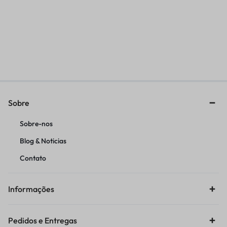
HASTE SUSPENSAO XR200
HASTE SUSPENSAO FALCON
R$
175,34
R$
192,90
Sobre
Sobre-nos
Blog & Noticias
Contato
Informações
Pedidos e Entregas