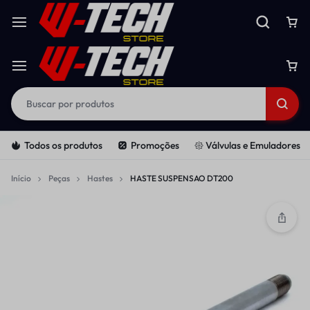
Todos os produtos
Promoções
𑁍 Válvulas e Emuladores
Início
Peças
Hastes
HASTE SUSPENSAO DT200