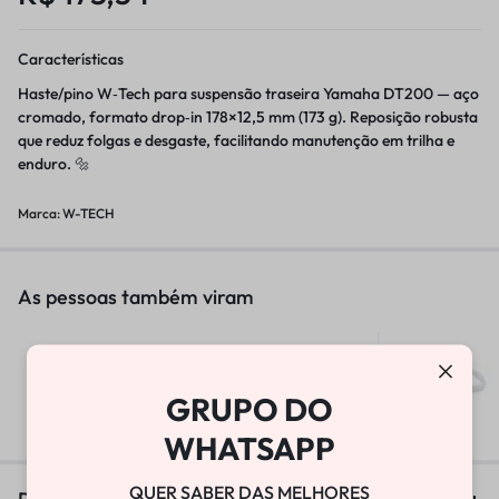
Características
Haste/pino W‑Tech para suspensão traseira Yamaha DT200 — aço
cromado, formato drop‑in 178×12,5 mm (173 g). Reposição robusta
que reduz folgas e desgaste, facilitando manutenção em trilha e
enduro. 🔩
Marca:
W-TECH
As pessoas também viram
BOMBA DE VÁCUO
GRUPO DO
R$
25.800,00
WHATSAPP
QUER SABER DAS MELHORES