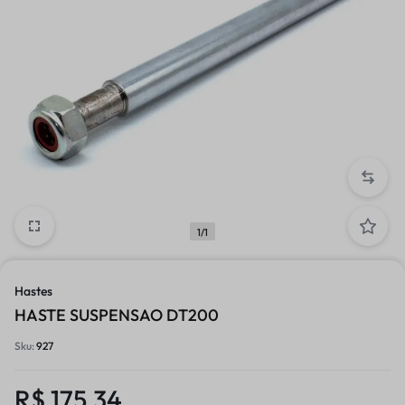
1/1
Hastes
HASTE SUSPENSAO DT200
Sku:
927
R$
175,34