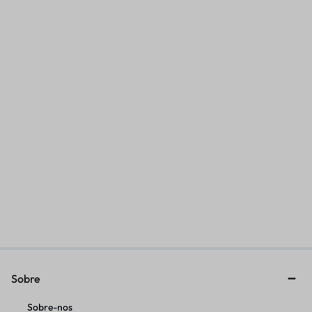
HASTE SUSPENSAO FALCON
ANEL AJUSTE TTR230 CINTA
R$
192,90
R$
52,21
Sobre
Sobre-nos