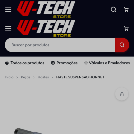
Todos os produtos
Promoções
𑁍 Válvulas e Emuladores
Início
Peças
Hastes
HASTE SUSPENSAO HORNET