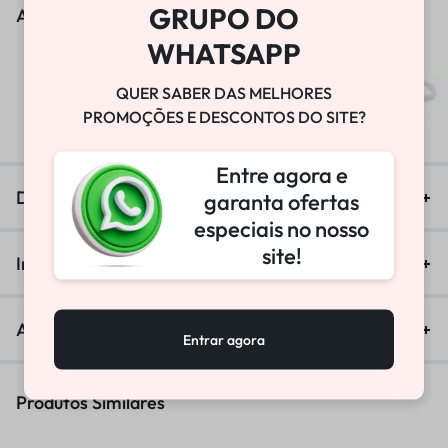
GRUPO DO
As pessoas também viram
WHATSAPP
BOMBA DE VÁCUO
QUER SABER DAS MELHORES
R$
25.800,00
PROMOÇÕES E DESCONTOS DO SITE?
Entre agora e
Descrição
garanta ofertas
especiais no nosso
site!
Informação adicional
Avaliações (0)
Entrar agora
Produtos Similares