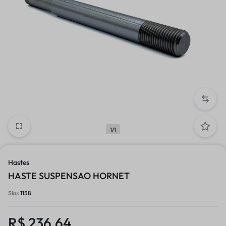
1/1
Hastes
HASTE SUSPENSAO HORNET
Sku:
1158
R$
236,64