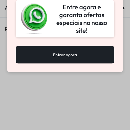
Entre agora e
Avaliações (0)
garanta ofertas
especiais no nosso
Produtos Similares
site!
Entrar agora
CHAVE SUSPENSÃO
CHAVE CARTUCHO WP
DIANTEIRA CARTUCHO
CAMARA DUPLA WP
R$
404,61
R$
308,90
R$
444,49