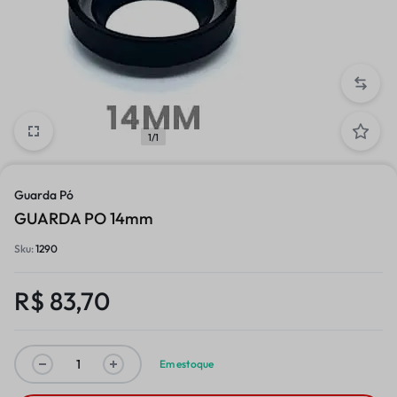
1/1
Guarda Pó
GUARDA PO 14mm
Sku:
1290
R$
83,70
Em estoque