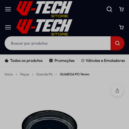
Todos os produtos
Promoções
𑁍 Válvulas e Emuladores
Início
Peças
Guarda Pó
GUARDA PO 14mm