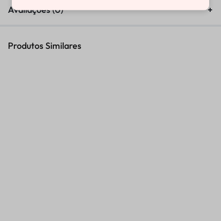
Avaliações (0)
Produtos Similares
CHAVE SUSPENSAO DIANT
CHAVE INFERIOR
EXTERNA SHOWA 50MM
SEXTAVADA 17MM WP 4CS
R$
468,69
R$
404,61