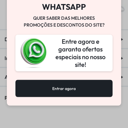
BOMBA DE VÁCUO
WHATSAPP
R$
25.800,00
QUER SABER DAS MELHORES
PROMOÇÕES E DESCONTOS DO SITE?
Descrição
Entre agora e
garanta ofertas
especiais no nosso
Informação adicional
site!
Avaliações (0)
Entrar agora
Produtos Similares