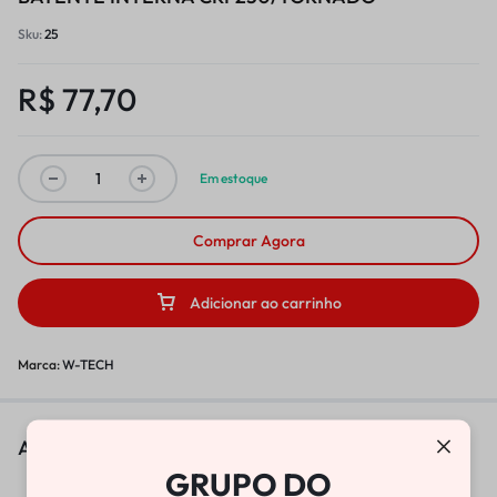
Sku:
25
R$
77,70
Em estoque
Comprar Agora
Adicionar ao carrinho
Marca:
W-TECH
As pessoas também viram
GRUPO DO