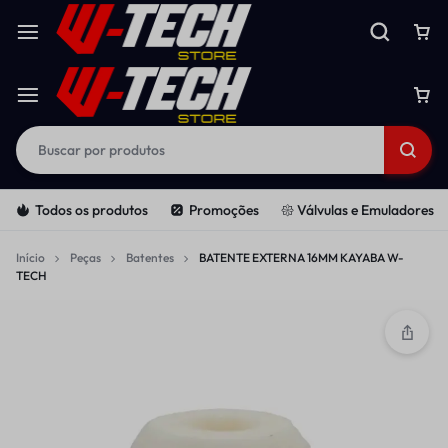
Todos os produtos
Promoções
𑁍 Válvulas e Emuladores
Início
Peças
Batentes
BATENTE EXTERNA 16MM KAYABA W-
TECH