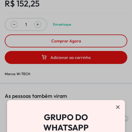
R$
152,25
Em estoque
Comprar Agora
Adicionar ao carrinho
Marca:
W-TECH
As pessoas também viram
BOMBA DE VÁCUO
GRUPO DO
R$
25.800,00
WHATSAPP