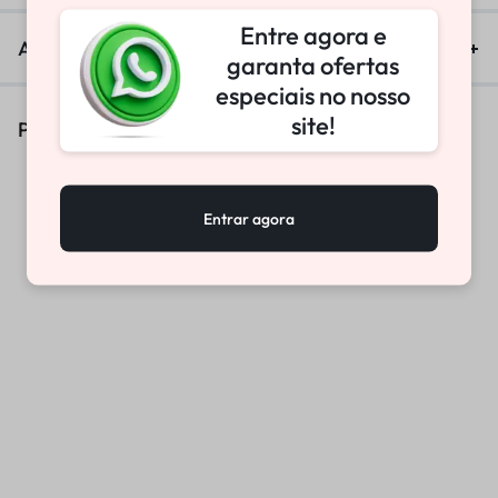
Entre agora e
Avaliações (0)
garanta ofertas
especiais no nosso
site!
Produtos Similares
Entrar agora
CHAVE INFERIOR
TAMPA SUSPENSAO
SEXTAVADA 22MM CRF250
DIANTEIRA MODELO
AIR
ORIGINAL CRF230