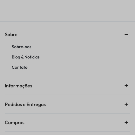
R$
404,61
R$
389,04
VERMELHA
Sobre
Sobre-nos
Blog & Noticias
Contato
Informações
Pedidos e Entregas
Compras