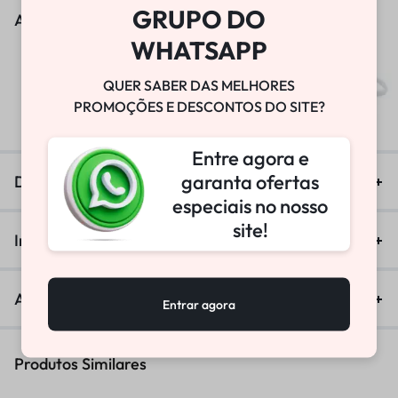
GRUPO DO
As pessoas também viram
WHATSAPP
BOMBA DE VÁCUO
QUER SABER DAS MELHORES
PROMOÇÕES E DESCONTOS DO SITE?
R$
25.800,00
Entre agora e
garanta ofertas
Descrição
especiais no nosso
site!
Informação adicional
Avaliações (0)
Entrar agora
Produtos Similares