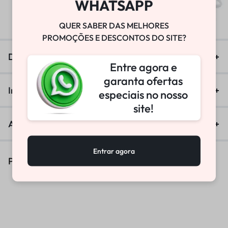
WHATSAPP
R$
25.800,00
QUER SABER DAS MELHORES
PROMOÇÕES E DESCONTOS DO SITE?
Descrição
Entre agora e
garanta ofertas
Informação adicional
especiais no nosso
site!
Avaliações (0)
Entrar agora
Produtos Similares