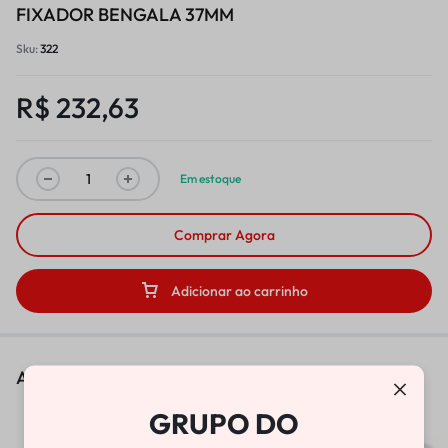
FIXADOR BENGALA 37MM
Sku:
322
R$
232,63
Em estoque
Comprar Agora
Adicionar ao carrinho
As pessoas também viram
GRUPO DO
BOMBA DE VÁCUO