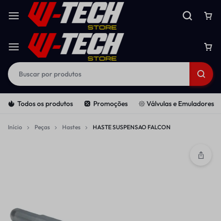
Todos os produtos
Promoções
𑁍 Válvulas e Emuladores
Início
Peças
Hastes
HASTE SUSPENSAO FALCON