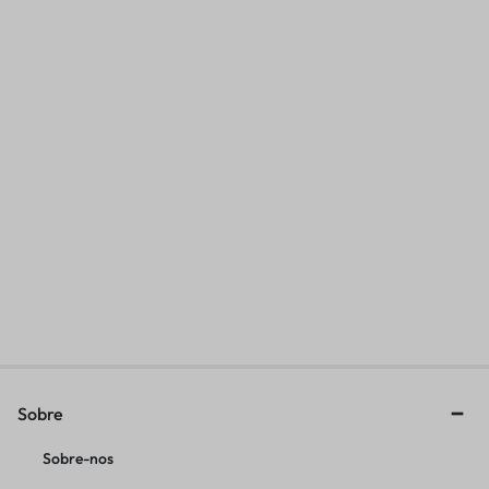
CHAVE SUSPENSAO DIANT
HASTE SUSPENSAO XR200
CAMARA DUPLA SHOWA
2020
R$
468,69
R$
175,34
Sobre
Sobre-nos