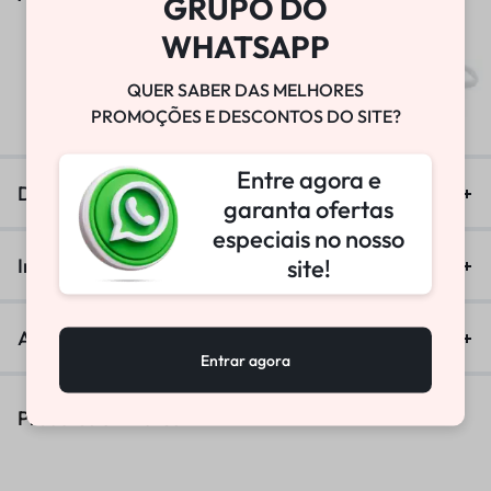
GRUPO DO
WHATSAPP
BOMBA DE VÁCUO
QUER SABER DAS MELHORES
R$
25.800,00
PROMOÇÕES E DESCONTOS DO SITE?
Entre agora e
Descrição
garanta ofertas
especiais no nosso
site!
Informação adicional
Avaliações (0)
Entrar agora
Produtos Similares