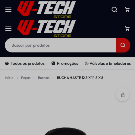
Todos os produtos
Promoções
𑁍 Válvulas e Emuladores
Início
Peças
Buchas
BUCHA HASTE 12,5 X 14,5 X 8