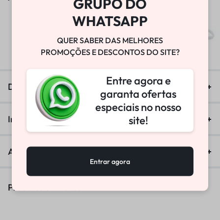
GRUPO DO
WHATSAPP
BOMBA DE VÁCUO
QUER SABER DAS MELHORES
R$
25.800,00
PROMOÇÕES E DESCONTOS DO SITE?
Entre agora e
Descrição
garanta ofertas
especiais no nosso
site!
Informação adicional
Avaliações (0)
Entrar agora
Produtos Similares