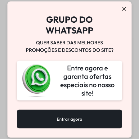
CURSO DE SUSPENSÃO W-
BLOQUEADOR DE TUBO W-
TECH | SÃO JOSÉ DO RIO
TECH
GRUPO DO
PRETO | 29/08/2026 –
R$
1.999,99
30/08/2026
WHATSAPP
QUER SABER DAS MELHORES
PROMOÇÕES E DESCONTOS DO SITE?
Entre agora e
garanta ofertas
especiais no nosso
site!
BOMBA DE VÁCUO
SUPORTE SUSPENSÃO
Entrar agora
DIANTEIRA W-TECH
R$
25.800,00
R$
255,87