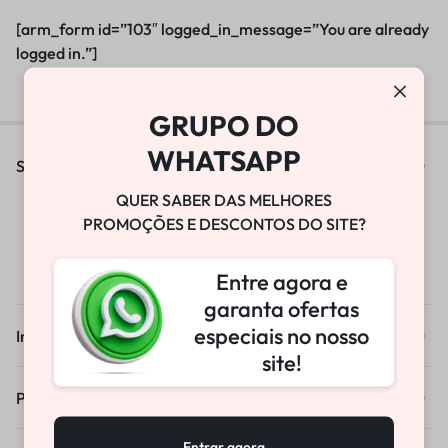
[arm_form id=”103″ logged_in_message=”You are already
logged in.”]
GRUPO DO
WHATSAPP
Sobre
QUER SABER DAS MELHORES
Sobre-nos
PROMOÇÕES E DESCONTOS DO SITE?
Blog & Noticias
Contato
Entre agora e
garanta ofertas
especiais no nosso
Informações
site!
Pedidos e Entregas
Entrar agora