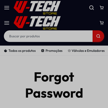
Todos os produtos
Promoções
𑁍 Válvulas e Emuladores
Forgot
Password