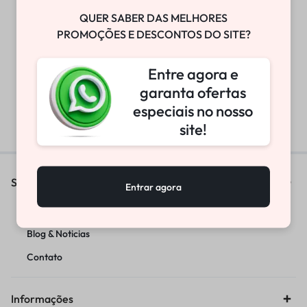
QUER SABER DAS MELHORES
PROMOÇÕES E DESCONTOS DO SITE?
KIT HASTE SUSPENSAO
ALONGADA CRF230/250 +
CALCO DE MOLA
Entre agora e
R$
275,02
garanta ofertas
especiais no nosso
site!
Sobre
Entrar agora
Sobre-nos
Blog & Noticias
Contato
Informações